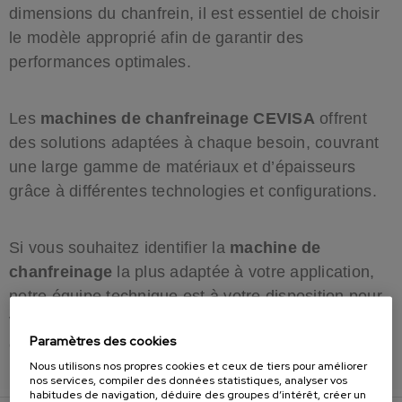
dimensions du chanfrein, il est essentiel de choisir
le modèle approprié afin de garantir des
performances optimales.
Les
machines de chanfreinage CEVISA
offrent
des solutions adaptées à chaque besoin, couvrant
une large gamme de matériaux et d’épaisseurs
grâce à différentes technologies et configurations.
Si vous souhaitez identifier la
machine de
chanfreinage
la plus adaptée à votre application,
notre équipe technique est à votre disposition pour
vous conseiller et vous proposer la solution la plus
Paramètres des cookies
efficace et rentable.
Nous utilisons nos propres cookies et ceux de tiers pour améliorer
nos services, compiler des données statistiques, analyser vos
habitudes de navigation, déduire des groupes d’intérêt, créer un