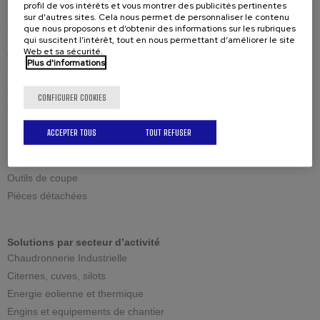
profil de vos intérêts et vous montrer des publicités pertinentes
sur d’autres sites. Cela nous permet de personnaliser le contenu
SOLUTIONS
que nous proposons et d’obtenir des informations sur les rubriques
qui suscitent l’intérêt, tout en nous permettant d’améliorer le site
Web et sa sécurité.
Chanfreineuses
Plus d'informations
Cisaillement standard
Cisaillement réglable
CONFIGURER COOKIES
Cisaillement reversible
Usinage grandes épaisseurs
ACCEPTER TOUS
TOUT REFUSER
Pièces
Outils de coupe
Pièces détachées
Solutions par secteur d’activité
Chaudronnerie Industrielle
Citernes, cuves, silots
Energie eolienne et thermique
Engins et equipements de chantier