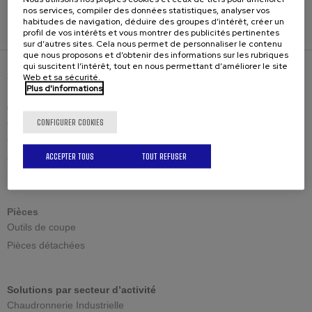
Ecoles de soudure
Maintenance et soudure
nos services, compiler des données statistiques, analyser vos
habitudes de navigation, déduire des groupes d’intérêt, créer un
profil de vos intérêts et vous montrer des publicités pertinentes
sur d’autres sites. Cela nous permet de personnaliser le contenu
que nous proposons et d’obtenir des informations sur les rubriques
qui suscitent l’intérêt, tout en nous permettant d’améliorer le site
SOLUTIONS
Web et sa sécurité.
Plus d'informations
Chanfreineuses
CONFIGURER COOKIES
Cisaillement standard
Cisaillement réglable
ACCEPTER TOUS
TOUT REFUSER
Cisaillement reversible
Usinage grandes épaisseurs
Pièces
Outils de coupe
Pièces détachées
Solutions par secteur d’activité
Chaudronnerie Industrielle