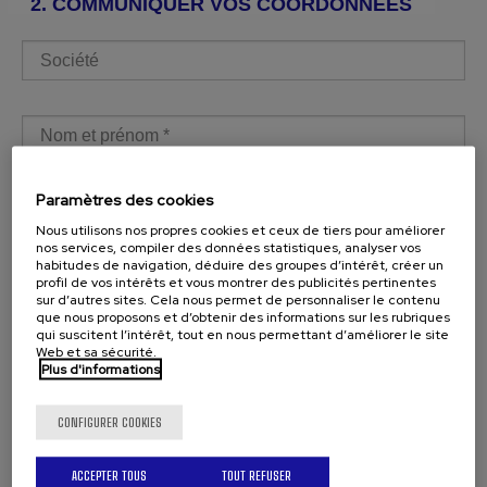
2. COMMUNIQUER VOS COORDONNÉES
SOCIÉTÉ
NOM ET PRÉNOM
*
Paramètres des cookies
TÉLÉPHONE
*
Nous utilisons nos propres cookies et ceux de tiers pour améliorer
nos services, compiler des données statistiques, analyser vos
habitudes de navigation, déduire des groupes d’intérêt, créer un
Email
*
profil de vos intérêts et vous montrer des publicités pertinentes
sur d’autres sites. Cela nous permet de personnaliser le contenu
que nous proposons et d’obtenir des informations sur les rubriques
qui suscitent l’intérêt, tout en nous permettant d’améliorer le site
Web et sa sécurité.
Plus d'informations
PAYS
*
CONFIGURER COOKIES
Question / Commentaire
ACCEPTER TOUS
TOUT REFUSER