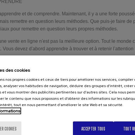
PRENDRE
'apprendre et de comprendre. Maintenant, il y a une forte poussée
ais remettre en question leurs méthodes. Que puis-je faire de
aux pour remettre en question leurs propres méthodes.
e vente en ligne n'est pas la meilleure option. Tout le monde co
t. Vous devez d'abord apprendre à trouver et à retenir l'attention 
R
es des cookies
ons nos propres cookies et ceux de tiers pour améliorer nos services, compile
er les autres avec empathie est la grande force des vendeurs. Gr
s, analyser vos habitudes de navigation, déduire des groupes d’intérêt, créer u
s stratégies peut conduire à la croissance. Pour aider les autr
s et vous montrer des publicités pertinentes sur d’autres sites. Cela nous pe
pre avenir, un directeur de ventes en tant que formateur peut dé
er le contenu que nous proposons et d’obtenir des informations sur les rubriq
.
’intérêt, tout en nous permettant d’améliorer le site Web et sa sécurité.
nformations
TS
s la même crise. Ils alternent également entre la peur, l'apprenti
ER COOKIES
ACCEPTER TOUS
TOUT R