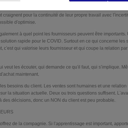
is par jour. Dans les affaires quotidiennes normales, il est diffic
es ressources sont immobilisées de manière particulière. Les cli
 craignent pour la continuité de leur propre travail avec l'incerti
ossible d'optimise.
galement à quel point les fournisseurs peuvent être importants. 
solution rapide pour le COVID. Surtout en ce qui concerne les 
 c'est qui valorise leurs fournisseur et qui coupe la relation p
ui veut les écouter, qui demande ce qu'il faut, qui s'implique. 
d'achat maintenant.
s besoins du client. Les ventes sont humaines et une relation 
ur la situation actuelle. Deux ou trois questions suffisent. L'
à des décisions, donc un NON du client est peu probable.
DEURS
offrez de la compagnie. Si l'apprentissage est important, apport