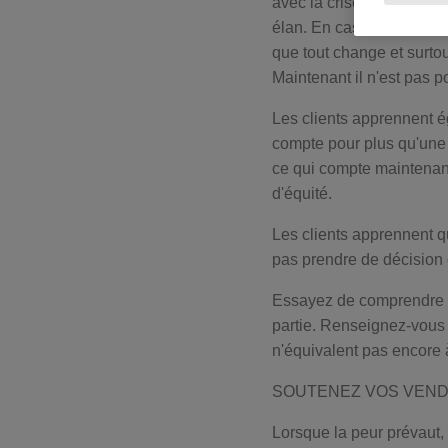
avec la crise plusieurs fo
élan. En cas de crise, l
que tout change et surtout
Maintenant il n'est pas p
Les clients apprennent é
compte pour plus qu'une 
ce qui compte maintenant,
d'équité.
Les clients apprennent q
pas prendre de décision 
Essayez de comprendre le
partie. Renseignez-vous s
n'équivalent pas encore 
SOUTENEZ VOS VEN
Lorsque la peur prévaut, 