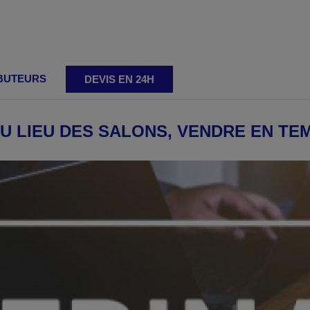
IBUTEURS
DEVIS EN 24H
ment
U LIEU DES SALONS, VENDRE EN TE
 standards
Chanfreineuses réglables
Chanfrein