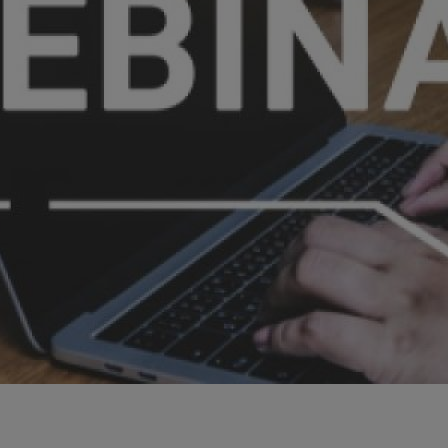
ées
Outils de coupe
le de
Choisir le modèle de
chanfreineuse