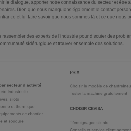
ir le dialogue, apporter notre connaissance du secteur et être 
rtenaires. Bien que nous manquions également le contact person
onfiance et lui faire savoir que nous sommes là et ce que nous 
rassembler des experts de l'industrie pour discuter des probl
 communauté sidérurgique et trouver ensemble des solutions.
PRIX
par secteur d’activité
Choisir le modèle de chanfreine
ie Industrielle
Tester la machine gratuitement
ves, silots
ienne et thermique
CHOISIR CEVISA
quipements de chantier
e et soudure
Témoignages clients
Conseils et service client person