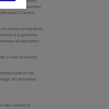
ile de suivre un nouvel
ents craignent également
tude quant à l'avenir.
Une relation à long terme
services à la personne,
ar manque de perception
Même si vous ne pouvez
émotionnelle en fait
avantage: les demandes
ez des conseils et