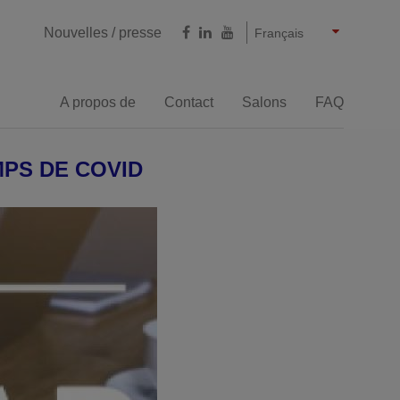
Castellano
English
Deutsch
Nouvelles / presse
Français
A propos de
Contact
Salons
FAQ
Par usinage
MPS DE COVID
euses reversibles
Chanfreineuses grandes
épaisseurs