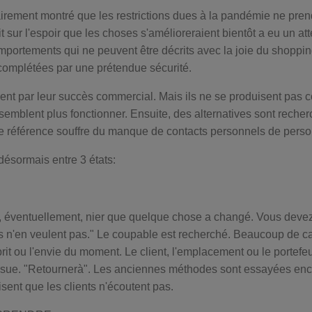
irement montré que les restrictions dues à la pandémie ne prendr
 sur l'espoir que les choses s'amélioreraient bientôt a eu un atte
comportements qui ne peuvent être décrits avec la joie du shoppin
complétées par une prétendue sécurité.
ent par leur succès commercial. Mais ils ne se produisent pas
emblent plus fonctionner. Ensuite, des alternatives sont recher
 de référence souffre du manque de contacts personnels de pers
ésormais entre 3 états:
 éventuellement, nier que quelque chose a changé. Vous devez j
 n'en veulent pas." Le coupable est recherché. Beaucoup de ca
prit ou l'envie du moment. Le client, l'emplacement ou le portefeui
ssue. "Retournerà". Les anciennes méthodes sont essayées enco
sent que les clients n'écoutent pas.