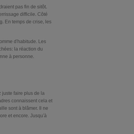
aient pas fin de sitôt.
rrissage difficile. Côté
g. En temps de crise, les
 comme d'habitude. Les
chées: la réaction du
onne à personne.
uste faire plus de la
dres connaissent cela et
lle sont à blâmer. Il ne
re et encore. Jusqu'à