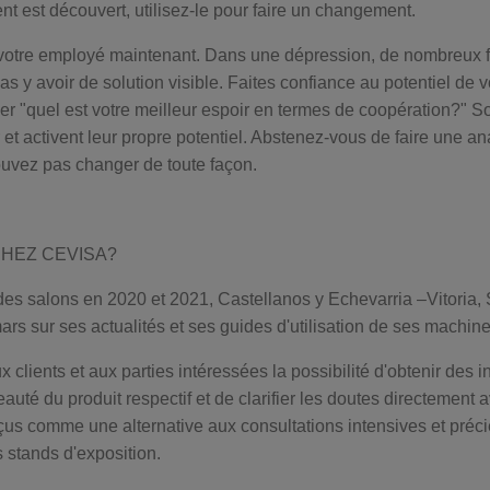
ent est découvert, utilisez-le pour faire un changement.
votre employé maintenant. Dans une dépression, de nombreux f
pas y avoir de solution visible. Faites confiance au potentiel de 
r "quel est votre meilleur espoir en termes de coopération?" S
 et activent leur propre potentiel. Abstenez-vous de faire une a
ouvez pas changer de toute façon.
HEZ CEVISA?
des salons en 2020 et 2021, Castellanos y Echevarria –Vitoria
rs sur ses actualités et ses guides d'utilisation de ses machine
x clients et aux parties intéressées la possibilité d'obtenir des 
auté du produit respectif et de clarifier les doutes directement a
us comme une alternative aux consultations intensives et préci
 stands d'exposition.