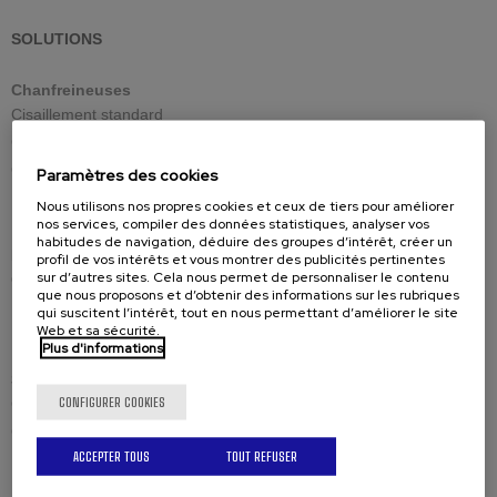
SOLUTIONS
Chanfreineuses
Cisaillement standard
Cisaillement réglable
Cisaillement reversible
Paramètres des cookies
Usinage grandes épaisseurs
Nous utilisons nos propres cookies et ceux de tiers pour améliorer
nos services, compiler des données statistiques, analyser vos
habitudes de navigation, déduire des groupes d’intérêt, créer un
Pièces
profil de vos intérêts et vous montrer des publicités pertinentes
sur d’autres sites. Cela nous permet de personnaliser le contenu
Outils de coupe
que nous proposons et d’obtenir des informations sur les rubriques
Pièces détachées
qui suscitent l’intérêt, tout en nous permettant d’améliorer le site
Web et sa sécurité.
Plus d'informations
Solutions par secteur d’activité
CONFIGURER COOKIES
Chaudronnerie Industrielle
Citernes, cuves, silots
ACCEPTER TOUS
TOUT REFUSER
Energie eolienne et thermique
Engins et equipements de chantier