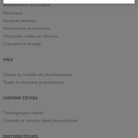
Maintenance et soudure
Materiaux
Naval et defense
Pétrochimie et nucléaire
Structures civiles et offshore
Transport et levage
PRIX
Choisir le modèle de chanfreineuse
Tester la machine gratuitement
CHOISIR CEVISA
Témoignages clients
Conseils et service client personnalisé
DISTRIBUTEURS